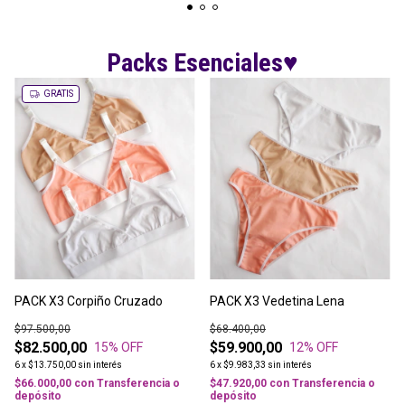
Packs Esenciales♥
ías.
Packs pensados para vo
GRATIS
PACK X3 Corpiño Cruzado
PACK X3 Vedetina Lena
$97.500,00
$68.400,00
$82.500,00
$59.900,00
15
% OFF
12
% OFF
6
x
$13.750,00
sin interés
6
x
$9.983,33
sin interés
$66.000,00
con
Transferencia o
$47.920,00
con
Transferencia o
depósito
depósito