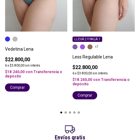
LLEVÁ 2 Y PAGÁ 1
+7
Vedetina Lena
Less Regulable Lena
$22.800,00
6
x
$3.800,00
sin interés
$22.800,00
$18.240,00
con
Transferencia o
6
x
$3.800,00
sin interés
depósito
$18.240,00
con
Transferencia o
depósito
Comprar
Comprar
Envíos gratis